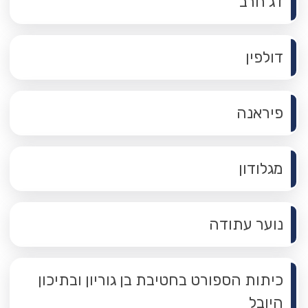
דג חרב
דולפין
פיראנה
מגלודון
נוער עתודה
כיתות הספורט בחטיבת בן גוריון ובתיכון
היובל