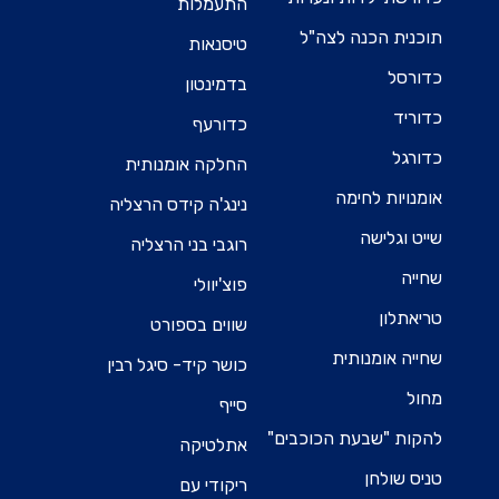
התעמלות
תוכנית הכנה לצה"ל
טיסנאות
כדורסל
בדמינטון
כדוריד
כדורעף
כדורגל
החלקה אומנותית
אומנויות לחימה
נינג'ה קידס הרצליה
שייט וגלישה
רוגבי בני הרצליה
שחייה
פוצ'יוולי
טריאתלון
שווים בספורט
שחייה אומנותית
כושר קיד- סיגל רבין
מחול
סייף
להקות "שבעת הכוכבים"
אתלטיקה
טניס שולחן
ריקודי עם