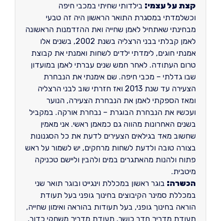
קצת על עצמי:
בילדותי שחיתי במכבי חיפה
וכשלמדתי במסגרת התואר הראשון היה זה טבעי
מבחינתי שאתחיל לאמן שחייה ואת ההזדמנות הראשונה
לאמן קבלתי בבני הרצליה בשנת 2002, בשנים אלו
אמנתי חוגים, לימדתי ילדים לשחות ואמנתי את קבוצת
טרום העתודה. לאחר חמש שנים עברתי לאמן במועדון
שבו גדלתי – מכבי חיפה. שם אימנתי את הנבחרת
הצעירה עד שנת 2013 ואז חזרתי שוב לבני הרצליה
ומאז הספקתי לאמן את הנבחרת הצעירה, הנוער
ועכשיו את הנבחרת הבוגרת – נבחרת אורקה. במקביל
בשנים האחרונות מהווה גם כמאמן ראשי. אני מאמין
שחשוב מאד בגילאים הצעירים לדעת את כל הסגנונות
בצורה טובה ולדעת לשחות מרחקים, יש לשמור על ראש
פתוח ולהנות מהאתגרים במים ולהבין וליישם טכניקה
מיטבית.
הכשרה:
בוגר ראשון במכללת וינגייט ובוגר תואר שני
במכללת סמינר הקיבוצים בחינוך גופני בעל תעודת
הוראה בחינוך גופני, בעל תעודות בהוראה ואימון שחייה,
תעודת מדריך חדר כושר, תעודת מדריך משחקי כדור,