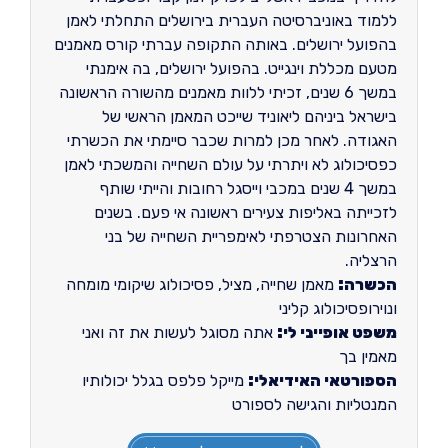
ללמוד באוניברסיטה העברית בירושלים התחלתי לאמן
בהפועל ירושלים. באותה התקופה עברתי קורס מאמנים
מטעם מכללת וינגייט. בהפועל ירושלים, בה אימנתי
במשך 6 שנים, זכיתי ללוות מאמנים מהשורה הראשונה
בישראל ביניהם ליאוניד שייכט המאמן הראשי של
האגודה. לאחר מכן למרות שכבר סיימתי את הכשרתי
כפסיכולוג לא ויתרתי על עולם השחייה והמשכתי לאמן
במשך 4 שנים במכבי וייסגל רחובות והייתי שותף
לזכייתה באליפות צעירים ראשונה אי פעם. בשנים
האחרונות הצטרפתי לאימפריית השחייה של בני
הרצליה.
הכשרה:
מאמן שחייה, מציל, פסיכולוג שיקומי מומחה
ונוירופסיכולוג קליני
משפט אופייני לי:
אתה מסוגל לעשות את זה ואני
מאמין בך
הספורטאי האידיאלי:
מייקל פלפס בגלל יכולותיו
המנטליות והגישה לספורט