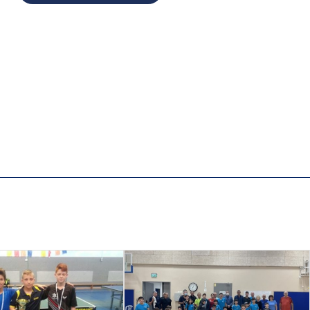
קרבצנקו, קבוצת הנשים
של המועדון – אלופת
המדינה ב-12 השנים
האחרונות.