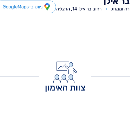
ר אילן
ניווט ב-GoogleMaps
ה וממוזג
רחוב בר אילן 14, הרצליה
צוות האימון