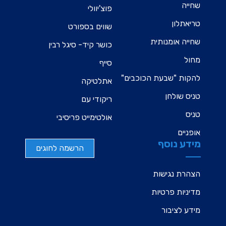
שחייה
פוצ'יוולי
טריאתלון
שווים בספורט
שחייה אומנותית
כושר קיד- סיגל רבין
מחול
סייף
להקות "שבעת הכוכבים"
אתלטיקה
טניס שולחן
ריקודי עם
טניס
אולטימייט פריסיבי
אופניים
מידע נוסף
הרשמה לחוגים
הצהרת נגישות
מדיניות פרטיות
מידע לציבור