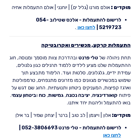
מוקדים :
אולם מורנו (גליל ים) | יוחנני | אולם התעמלות אחיה
לרישום להתעמלות - אלכס שטילוב 054-
5219723 |
לחצו כאן
.
התעמלות קרקע, מכשירים ואקרובטיקה
תחת ניהולה של
טלי פרנט
ובהדרכת צוות מוסמך ומנוסה, חוג
ההתעמלות שלנו מציע לילדים ללמוד תרגילים כגון גלגולים,
עמידת ידיים, גלגלונים, סלטות ועוד. הלימוד מתבצע תוך
שימוש במכשירים מגוונים כמו מזרונים מתנפחים, טרמפולינות
וארגז קפיצות, המעניקים ביטחון ותנועתיות. החוג שם דגש על
פיתוח
קואורדינציה
,
יציבה נכונה
,
גמישות
,
כוח
ו
ביטחון עצמי
.
בואו להתעמל וליהנות יחד איתנו.
מוקדים:
אלון | וייצמן | לב טוב | ברנר | יצחק שמיר | בר אילן
לרישום להתעמלות - טלי פרנט 052-3806693 |
לחצו כאן