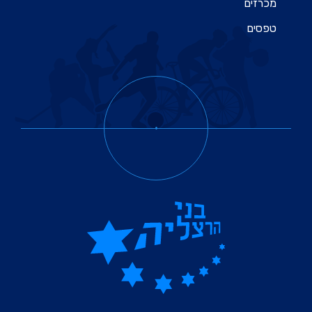
מכרזים
טפסים