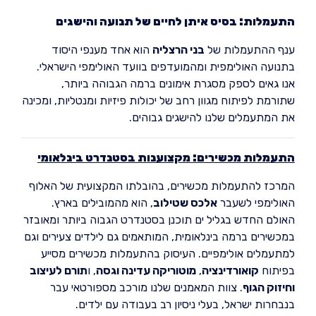
התעמלות: בסיס איתן לחיים של תנועה והישגים
ענף ההתעמלות של
בני הרצליה
הוא אחד מענפי היסוד
בתנועה האולימפית ומהמועדפים בוועד האולימפי הישראלי.
אנו גאים לספק מסגרת אימונים ברמה הגבוהה ביותר,
שתורמת לפיתוח מגוון רחב של יכולות פיזיות ומנטליות, ומכינה
את המתעמלים שלנו להישגים גבוהים.
התעמלות מכשירים: מקצוענות בסטנדרט בינלאומי
המרכז להתעמלות מכשירים, בהובלתו המקצועית של האלוף
האולימפי לשעבר
אלכס שטילוב
, הוא מהמובילים בארץ.
האולם החדש בגליל ים תוכנן בסטנדרט הגבוה ביותר ומאובזר
במכשירים ברמה בינלאומית, המותאמים גם לילדים צעירים וגם
למתעמלים אולימפיים. העיסוק בהתעמלות מכשירים מסייע
בפיתוח
קואורדינציה
,
מוטוריקה עדינה וגסה
, ו
תורם לעיצוב
וחיזוק הגוף
. צוות המאמנים שלנו מורכב מספורטאי עבר
בנבחרות ישראל, בעלי ניסיון רב בעבודה עם ילדים.