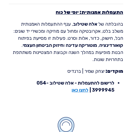
התעמלות אמנותית: יופי של כוח
בהובלתה של
אלה שטילוב
, ענף ההתעמלות האמנותית
משלב בלט, אקרובטיקה ומחול עם מוזיקה ומכשירי יד שונים:
חבל, חישוק, כדור, אלות וסרט. פעילות זו מסייעת בפיתוח
קואורדינציה
,
מוטוריקה עדינה
ו
חיזוק הביטחון העצמי
.
הבנות מופיעות במהלך השנה וקבוצת המצטיינות משתתפת
בתחרויות שונות.
מוקדים:
יצחק שמיר | ברנדיס
לרישום להתעמלות - אלה שטילוב 054-
3999945 |
לחצו כאן