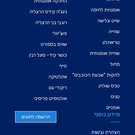
החלקה אומנותית
אומנויות לחימה
נינג'ה קידס הרצליה
שייט וגלישה
רוגבי בני הרצליה
שחייה
פוצ'יוולי
טריאתלון
שווים בספורט
שחייה אומנותית
כושר קיד- סיגל רבין
מחול
סייף
להקות "שבעת הכוכבים"
אתלטיקה
טניס שולחן
ריקודי עם
טניס
אולטימייט פריסיבי
אופניים
מידע נוסף
הרשמה לחוגים
הצהרת נגישות