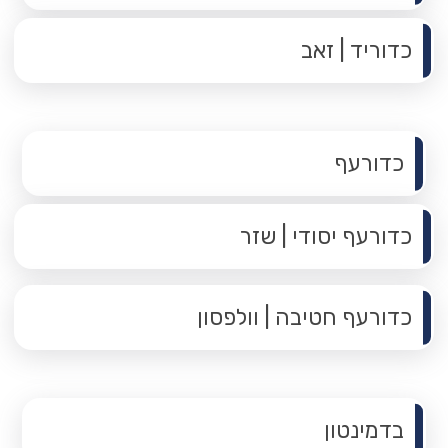
כדוריד | זאב
תפריט משנה
כדורעף
כדורעף יסודי | שזר
כדורעף חטיבה | וולפסון
תפריט משנה
בדמינטון