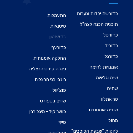
כדורשת ילדות ונערות
התעמלות
תוכנית הכנה לצה"ל
טיסנאות
כדורסל
בדמינטון
כדוריד
כדורעף
כדורגל
החלקה אומנותית
אומנויות לחימה
נינג'ה קידס הרצליה
שייט וגלישה
רוגבי בני הרצליה
שחייה
פוצ'יוולי
טריאתלון
שווים בספורט
שחייה אומנותית
כושר קיד- סיגל רבין
מחול
סייף
להקות "שבעת הכוכבים"
אתלטיקה