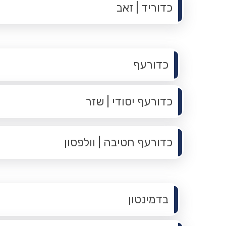
כדוריד | זאב
תפריט משנה
כדורעף
כדורעף יסודי | שזר
כדורעף חטיבה | וולפסון
תפריט משנה
בדמינטון