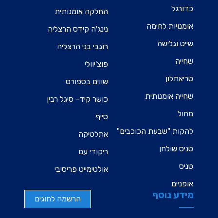
כדורגל
החלקה אומנותית
אומנויות לחימה
נינג'ה קידס הרצליה
שייט וגלישה
רוגבי בני הרצליה
שחייה
פוצ'יוולי
טריאתלון
שווים בספורט
שחייה אומנותית
כושר קיד- סיגל רבין
מחול
סייף
להקות "שבעת הכוכבים"
אתלטיקה
טניס שולחן
ריקודי עם
טניס
אולטימייט פריסיבי
אופניים
מידע נוסף
הרשמה לחוגים