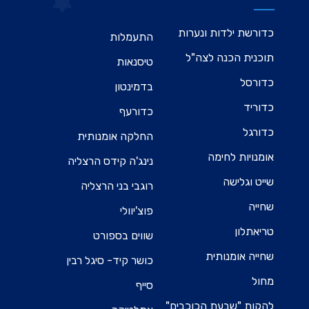
כדורשת ילדות ונערות
התעמלות
תוכנית הכנה לצה"ל
טיסנאות
כדורסל
בדמינטון
כדוריד
כדורעף
כדורגל
החלקה אומנותית
אומנויות לחימה
נינג'ה קידס הרצליה
שייט וגלישה
רוגבי בני הרצליה
שחייה
פוצ'יוולי
טריאתלון
שווים בספורט
שחייה אומנותית
כושר קיד- סיגל רבין
מחול
סייף
להקות "שבעת הכוכבים"