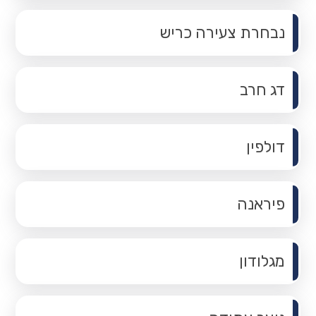
נבחרת צעירה כריש
דג חרב
דולפין
פיראנה
מגלודון