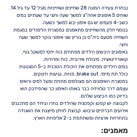
נבחרת צעירה המונה 28 שחיינים ושחייניות מגיל 12 עד גיל 14.
שוחים 5 אימונים אחה"צ למשך שעה וחצי עד שעתיים במים
כשב-4 פעמים יש גם אימון יבש למשך כשעה.
בנוסף חלק מהשחיינים מתאמנים במסגרת הלימודים במגמת
השחייה מטעם ביה"ס בן גוריון שני אימוני בוקר למשך שעה
וחצי.
באימונים היבשים הילדים מפתחים כוח יחסי למשקל גוף,
קואורדינאציה, סיבולת אירובית, כוח ומהירות.
במים הילדים מפתחים את היכולת הטכנית ב-5 הסגנונות
כולל תת מיימי, brake out, פניות, נגיעות וזינוקים.
במסגרת האימונים הם מצולמים מתחת ומעל למים ורואים
עצמם דרך טלוויזיה כבר באותו האימון כך שהפידבק הוא
בדיוק כמו הביצוע שלהם.
לקבוצה יש קפטן וקפטנית שהילדים בחרו וביחד הם מתכננים
אירועים חברתיים וגיבוש. קבוצת לוויתן מייצגת את האגודה
בתחרויות ארציות ומשתתפת ב-2 אליפויות הארץ.
מאמנים: