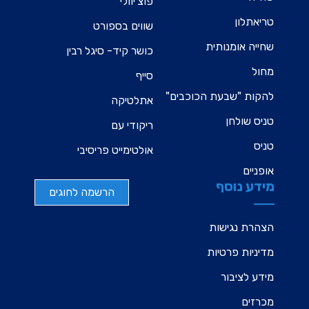
פוצ'יוולי
טריאתלון
שווים בספורט
שחייה אומנותית
כושר קיד- סיגל רבין
מחול
סייף
להקות "שבעת הכוכבים"
אתלטיקה
טניס שולחן
ריקודי עם
טניס
אולטימייט פריסיבי
אופניים
מידע נוסף
הרשמה לחוגים
הצהרת נגישות
מדיניות פרטיות
מידע לציבור
מכרזים