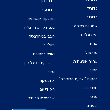
בדמינטון
כדוריד
כדורעף
כדורגל
החלקה אומנותית
אומנויות לחימה
נינג'ה קידס הרצליה
שייט וגלישה
רוגבי בני הרצליה
שחייה
פוצ'יוולי
טריאתלון
שווים בספורט
שחייה אומנותית
כושר קיד- סיגל רבין
מחול
סייף
להקות "שבעת הכוכבים"
אתלטיקה
טניס שולחן
ריקודי עם
טניס
אולטימייט פריסיבי
אופניים