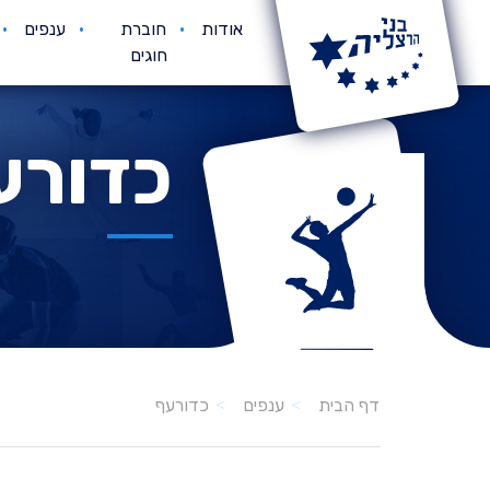
אודות
חוברת
ענפים
חוגים
כדורע
כדורעף
דף הבית
ענפים