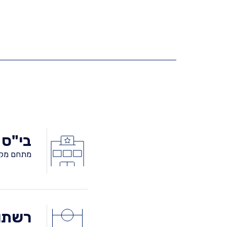
בי"ס 
מתחם מקו
רשתות