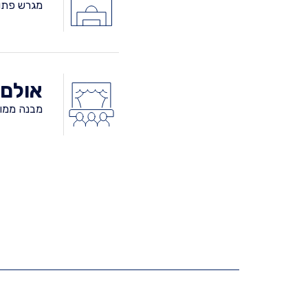
מגרש פתו
אולם 
מבנה ממו