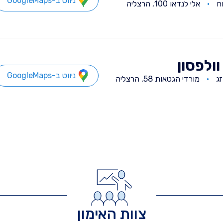
ניווט ב-GoogleMaps
ח
אלי לנדאו 100, הרצליה
וולפסון
ניווט ב-GoogleMaps
זג
מורדי הגטאות 58, הרצליה
צוות האימון