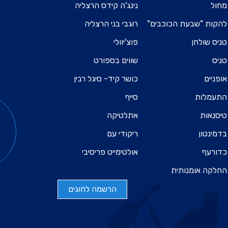
מחול
נינג'ה קידס הרצליה
להקות "שבעת הכוכבים"
רוגבי בני הרצליה
טניס שולחן
פוצ'יוולי
טניס
שווים בספורט
אופניים
כושר קיד- סיגל רבין
התעמלות
סייף
טיסנאות
אתלטיקה
בדמינטון
ריקודי עם
כדורעף
אולטימייט פריסיבי
החלקה אומנותית
הרשמה לחוגים