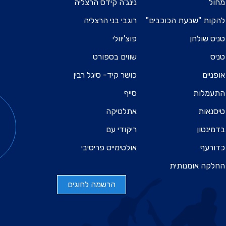
מחול
נינג'ה קידס הרצליה
להקות "שבעת הכוכבים"
רוגבי בני הרצליה
טניס שולחן
פוצ'יוולי
טניס
שווים בספורט
אופניים
כושר קיד- סיגל רבין
התעמלות
סייף
טיסנאות
אתלטיקה
בדמינטון
ריקודי עם
כדורעף
אולטימייט פריסיבי
החלקה אומנותית
הרשמה לחוגים