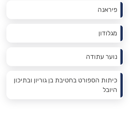
פיראנה
מגלודון
נוער עתודה
כיתות הספורט בחטיבת בן גוריון ובתיכון
היובל