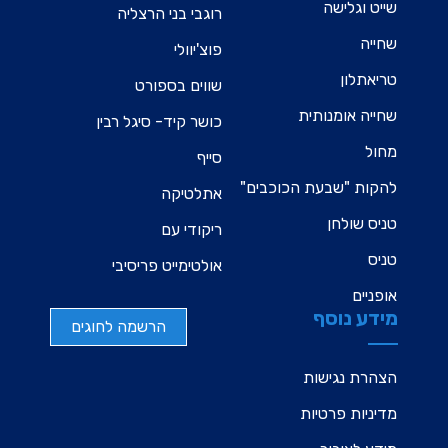
שייט וגלישה
רוגבי בני הרצליה
שחייה
פוצ'יוולי
טריאתלון
שווים בספורט
שחייה אומנותית
כושר קיד- סיגל רבין
מחול
סייף
להקות "שבעת הכוכבים"
אתלטיקה
טניס שולחן
ריקודי עם
טניס
אולטימייט פריסיבי
אופניים
מידע נוסף
הרשמה לחוגים
הצהרת נגישות
מדיניות פרטיות