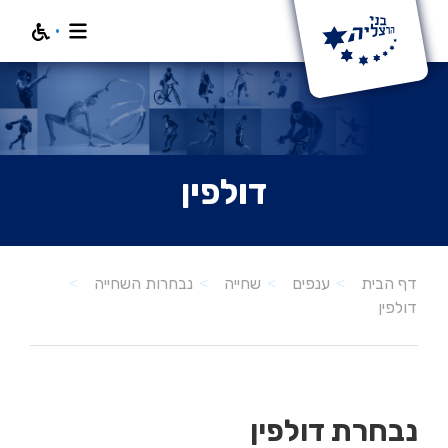
חפש
דולפין
דף הבית
ענפים
שחייה
נבחרות השחייה
דולפין
נבחרת דולפין