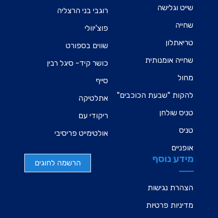
שייט וגלישה
רוגבי בני הרצליה
שחייה
פוצ'יוולי
טריאתלון
שווים בספורט
שחייה אומנותית
כושר קיד- סיגל רבין
מחול
סייף
להקות "שבעת הכוכבים"
אתלטיקה
טניס שולחן
ריקודי עם
טניס
אולטימייט פריסיבי
אופניים
מידע נוסף
הרשמה לחוגים
הצהרת נגישות
מדיניות פרטיות