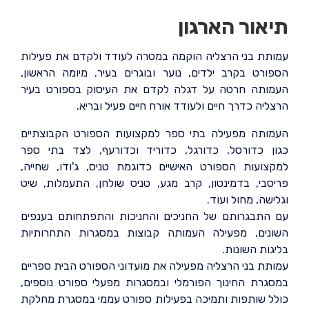
תיאור הארגון
עמותת בני הרצליה הוקמה במטרה לעודד ולקדם את פעילות
הספורט בקרב ילדים, נוער ובוגרים בעיר. מיומה הראשון,
העמותה חרטה על דגלה לקדם את העיסוק בספורט בעיר
הרצליה כדרך חיים ולעודד אורח חיים פעיל ובריא.
העמותה מפעילה בתי ספר למקצועות הספורט הקבוצתיים
כגון כדורסל, כדורגל, כדוריד וכדורעף, לצד בתי ספר
למקצועות הספורט האישיים כדוגמת טניס, ג'ודו, שחייה,
פריסבי, בדמינטון, קרב מגע, טניס שולחן, התעמלות, שיט
וגלישה, מחול ועוד.
עם התבגרותם של החניכים והחניכות והתפתחותם בענפים
השונים, מפעילה העמותה קבוצות במסגרות התחרותיות
בליגות השונות.
עמותת בני הרצליה מפעילה את מועדוני הספורט הבית ספריים
במסגרת החינוך הפורמלי ובמסגרות מפעלי ספורט נוספים,
כולל שותפות ותמיכה בפעילות ספורט עממי במסגרת מחלקת