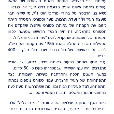
עמותת "בני הרצליה" הוקמה בשנות השמונים של המאה
עשרים ביוזמת אישים שונים כדוגמת ראש העיר אלי לנדאו ,
נשיא בני הרצליה טל ברודי ומרדכי הוט ז"ל, מי שהיה חבר
מועצת העיר ויו"ר ועדת תרבות, נוער וספורט. המטרה הייתה
ליזום את הקמתה של עמותת ספורט עירונית שתקדם את
הספורט בהרצליה. זה היה הצעד הראשון שנעשה לכיוון
הקמתה של העמותה, שתיקרא לימים "עמותת בני הרצליה".
הפעילות הסדירה החלה בשנת 1985 עם הקמתו של ביה"ס
לכדורסל בראשותו של טל ברודי, שבו נטלו חלק כ-400
ילדים.
ענף נוסף שהחל לפעול באותם ימים, בסיוע של הורים
מתנדבים, היה ענף השחייה, שבמסגרתו פעלו כ- 50 ילדים.
במשך השנים הלכה והתרחבה פעילות העמותה, לצד
התפתחותה של העיר הרצליה. ענפי ספורט נוספים נפתחו
והתפתחו, לצד פעילויות רבות ומגוונות שמתרחשות מעת לעת
בתחומי החינוך המשלים, תרבות הפנאי והספורט.
כיום, מקיף מגוון הפעילויות של עמותת "בני הרצליה" אלפי
ילדים וילדות, בני נוער, מבוגרים ואוכלוסיות מיוחדות ברחבי